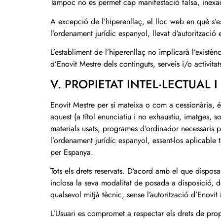
Tampoc no es permet cap manifestació falsa, inexact
A excepció de l’hiperenllaç, el lloc web en què s’e
l’ordenament jurídic espanyol, llevat d’autorització
L’establiment de l’hiperenllaç no implicarà l’existèn
d’Enovit Mestre dels continguts, serveis i/o activitat
V. PROPIETAT INTEL·LECTUAL I
Enovit Mestre per si mateixa o com a cessionària, és 
aquest (a títol enunciatiu i no exhaustiu, imatges, 
materials usats, programes d’ordinador necessaris pe
l’ordenament jurídic espanyol, essent-los aplicable t
per Espanya.
Tots els drets reservats. D’acord amb el que dispos
inclosa la seva modalitat de posada a disposició, de
qualsevol mitjà tècnic, sense l’autorització d’Enovit
L’Usuari es compromet a respectar els drets de propie