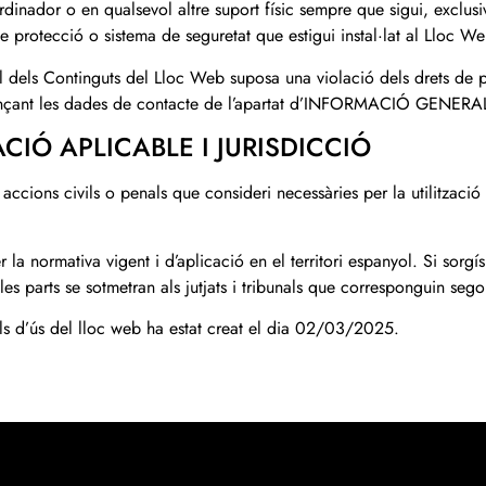
dinador o en qualsevol altre suport físic sempre que sigui, exclusi
e protecció o sistema de seguretat que estigui instal·lat al Lloc We
l dels Continguts del Lloc Web suposa una violació dels drets de pr
nçant les dades de contacte de l’apartat d’INFORMACIÓ GENERAL d
CIÓ APLICABLE I JURISDICCIÓ
 accions civils o penals que consideri necessàries per la utilitzac
er la normativa vigent i d’aplicació en el territori espanyol. Si sorg
les parts se sotmetran als jutjats i tribunals que corresponguin sego
s d’ús del lloc web ha estat creat el dia 02/03/2025.