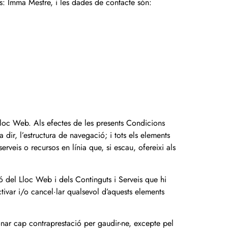
és: Imma Mestre, i les dades de contacte són:
 Lloc Web. Als efectes de les presents Condicions
dir, l’estructura de navegació; i tots els elements
erveis o recursos en línia que, si escau, ofereixi als
ió del Lloc Web i dels Continguts i Serveis que hi
ivar i/o cancel·lar qualsevol d’aquests elements
ionar cap contraprestació per gaudir-ne, excepte pel