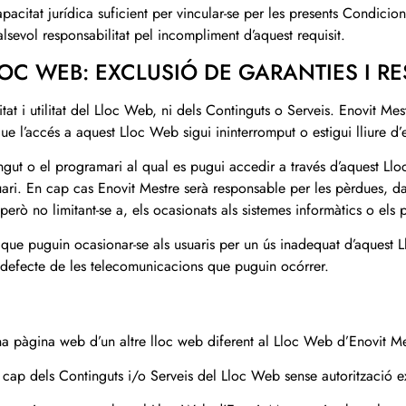
apacitat jurídica suficient per vincular-se per les presents Condici
lsevol responsabilitat pel incompliment d’aquest requisit.
LLOC WEB: EXCLUSIÓ DE GARANTIES I R
itat i utilitat del Lloc Web, ni dels Continguts o Serveis. Enovit Me
e l’accés a aquest Lloc Web sigui ininterromput o estigui lliure d’e
gut o el programari al qual es pugui accedir a través d’aquest Lloc
uari. En cap cas Enovit Mestre serà responsable per les pèrdues, da
però no limitant-se a, els ocasionats als sistemes informàtics o els 
que puguin ocasionar-se als usuaris per un ús inadequat d’aquest L
 defecte de les telecomunicacions que puguin ocórrer.
’una pàgina web d’un altre lloc web diferent al Lloc Web d’Enovit M
ap dels Continguts i/o Serveis del Lloc Web sense autorització e