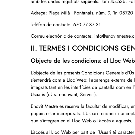
amb les dades registrals següents: Tom 45.536, Foli
Adreça: Plaça Milà i Fontanals, núm. 9, 1r, 08720
Telèfon de contacte: 670 77 87 31
Correu electrònic de contacte: info@enovitmestre.c
II. TERMES I CONDICIONS GE
Objecte de les condicions: el Lloc Web
L’objecte de les presents Condicions Generals d’Ús 
s’entendrà com a Lloc Web: l’aparença externa de les
integrats tant en les interfícies de pantalla com en l
Usuaris (d’ara endavant, Serveis).
Enovit Mestre es reserva la facultat de modificar, e
puguin estar incorporats. L’Usuari reconeix i accep
que s’integren en el Lloc Web o l’accés a aquests.
L’accés al Lloc Web per part de l’Usuari té caràcter