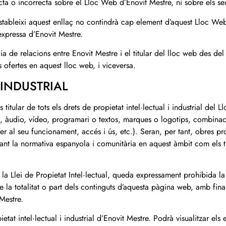
a o incorrecta sobre el Lloc Web d’Enovit Mestre, ni sobre els seu
stableixi aquest enllaç no contindrà cap element d’aquest Lloc Web 
 expressa d’Enovit Mestre.
cia de relacions entre Enovit Mestre i el titular del lloc web des del
s ofertes en aquest lloc web, i viceversa.
 INDUSTRIAL
titular de tots els drets de propietat intel·lectual i industrial del
so, àudio, vídeo, programari o textos, marques o logotips, combinac
r al seu funcionament, accés i ús, etc.). Seran, per tant, obres pr
ant la normativa espanyola i comunitària en aquest àmbit com els tra
a la Llei de Propietat Intel·lectual, queda expressament prohibida l
 la totalitat o part dels continguts d’aquesta pàgina web, amb final
 Mestre.
tat intel·lectual i industrial d’Enovit Mestre. Podrà visualitzar els 