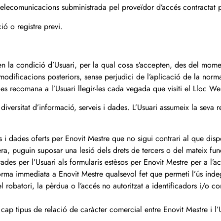
telecomunicacions subministrada pel proveïdor d’accés contractat p
ió o registre previ.
en la condició d’Usuari, per la qual cosa s’accepten, des del mome
 modificacions posteriors, sense perjudici de l’aplicació de la nor
 es recomana a l’Usuari llegir-les cada vegada que visiti el Lloc We
versitat d’informació, serveis i dades. L’Usuari assumeix la seva r
 i dades oferts per Enovit Mestre que no sigui contrari al que disp
era, puguin suposar una lesió dels drets de tercers o del mateix f
tades per l’Usuari als formularis estèsos per Enovit Mestre per a l’
forma immediata a Enovit Mestre qualsevol fet que permeti l’ús inde
 robatori, la pèrdua o l’accés no autoritzat a identificadors i/o co
ap tipus de relació de caràcter comercial entre Enovit Mestre i l’