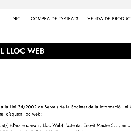
INICI
COMPRA DE TARTRATS
VENDA DE PRODUCT
EL LLOC WEB
 la Llei 34/2002 de Serveis de la Societat de la Informació i el C
ral d’aquest lloc web:
re.cat/, (d’ara endavant, Lloc Web) l’ostenta: Enovit Mestre S.L., am