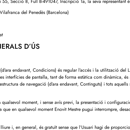
 55, Secció 8, Full B-491047, Inscripció 1a, la seva representant 
 Vilafranca del Penedès (Barcelona)
at
NERALS D’ÚS
(d’ara endavant, Condicions) és regular l’accés i la utilització del
 interfícies de pantalla, tant de forma estàtica com dinàmica, és a 
’estructura de navegació (d’ara endavant, Continguts) i tots aquells s
n qualsevol moment, i sense avís previ, la presentació i configurac
ta que en qualsevol moment Enovit Mestre pugui interrompre, desact
 lliure i, en general, és gratuït sense que l’Usuari hagi de proporc