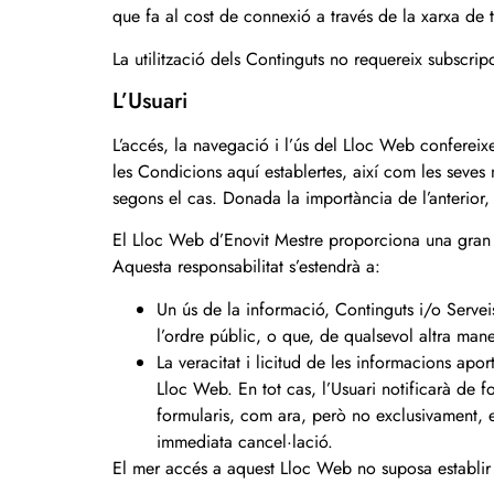
que fa al cost de connexió a través de la xarxa de 
La utilització dels Continguts no requereix subscripc
L’Usuari
L’accés, la navegació i l’ús del Lloc Web confereix
les Condicions aquí establertes, així com les seves
segons el cas. Donada la importància de l’anterior,
El Lloc Web d’Enovit Mestre proporciona una gran di
Aquesta responsabilitat s’estendrà a:
Un ús de la informació, Continguts i/o Serveis
l’ordre públic, o que, de qualsevol altra man
La veracitat i licitud de les informacions apor
Lloc Web. En tot cas, l’Usuari notificarà de 
formularis, com ara, però no exclusivament, el
immediata cancel·lació.
El mer accés a aquest Lloc Web no suposa establir c